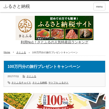
ふるさと納税
menu
利用No1！さとふるの人気特産品ランキング
Home
さとふる
100万円分の旅行プレゼントキャンペーン
100万円分の旅行プレゼントキャンペーン
2017/7/11
さとふる
さとふるチョイス
,
さとふる納税
,
サトフル ふるさと