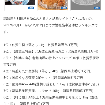
認知度と利用意向No1のふるさと納税サイト「さとふる」の、
2017年1月1日から12月12日までの返礼品申込件数ランキングで
す。
1位：佐賀牛切り落とし 1kg（佐賀県嬉野市/1万円）
2位：【厳選三特品】北海道近海産毛ガニ（北海道八雲町/1万円）
3位：【創業60年】老舗肉屋の特上ハンバーグ 10個（佐賀県唐津
市/1万円）
4位：特盛り九州産豚切り落とし 4kg（福岡県上毛町/1万円）
5位：国産うなぎ蒲焼 2尾セット（静岡県吉田町/1万円）
6位：佐賀牛A5～A4特選切り落とし 1.1kg（佐賀県唐津市/1万円）
7位：新潟県奥阿賀産こしひかり 10kg（新潟県阿賀町/1万円）
8位：【叶え屋】A4以上！九州産黒毛和牛切り落とし 1kg（豊後
牛・頂）（福岡県上毛町/1万円）