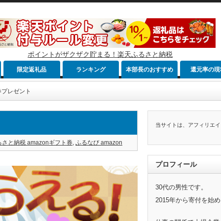
ポイントがザクザク貯まる！楽天ふるさと納税
限定返礼品
ランキング
本部長のおすすめ
還元率の現
ト券プレゼント
当サイトは、アフィリエイ
さと納税 amazonギフト券
,
ふるなび amazon
プロフィール
30代の男性です。
2015年から寄付を始