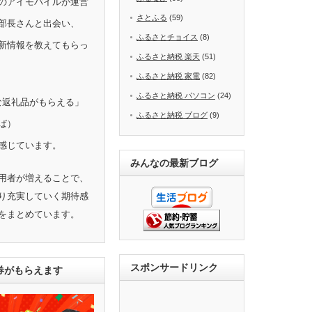
のアイモバイルが運営
さとふる
(59)
部長さんと出会い、
ふるさとチョイス
(8)
新情報を教えてもらっ
ふるさと納税 楽天
(51)
ふるさと納税 家電
(82)
ふるさと納税 パソコン
(24)
きな返礼品がもらえる」
ふるさと納税 ブログ
(9)
ば）
感じています。
みんなの最新ブログ
用者が増えることで、
り充実していく期待感
をまとめています。
スポンサードリンク
ト券がもらえます