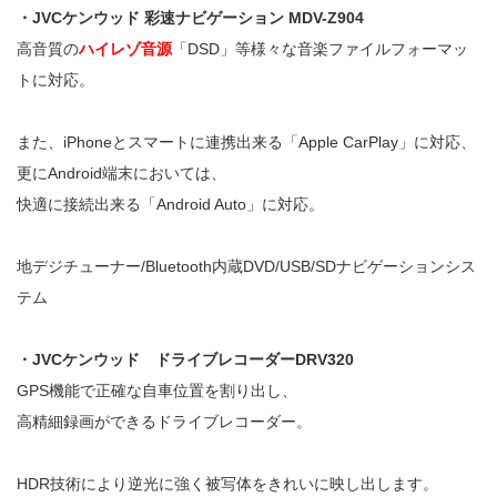
・JVCケンウッド 彩速ナビゲーション MDV-Z904
高音質の
ハイレゾ音源
「DSD」等様々な音楽ファイルフォーマッ
トに対応。
また、iPhoneとスマートに連携出来る「Apple CarPlay」に対応、
更にAndroid端末においては、
快適に接続出来る「Android Auto」に対応。
地デジチューナー/Bluetooth内蔵DVD/USB/SDナビゲーションシス
テム
・JVCケンウッド ドライブレコーダーDRV320
GPS機能で正確な自車位置を割り出し、
高精細録画ができるドライブレコーダー。
HDR技術により逆光に強く被写体をきれいに映し出します。