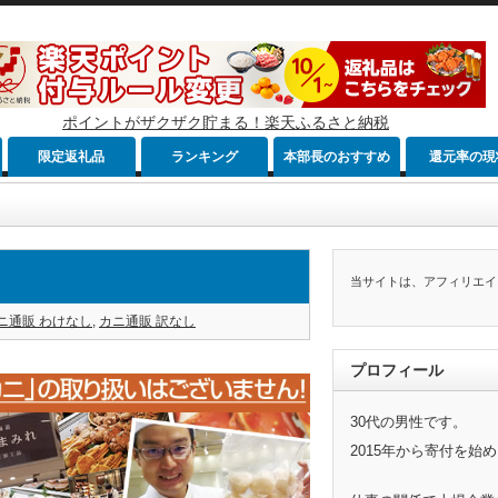
ポイントがザクザク貯まる！楽天ふるさと納税
限定返礼品
ランキング
本部長のおすすめ
還元率の現
当サイトは、アフィリエイ
ニ通販 わけなし
,
カニ通販 訳なし
プロフィール
30代の男性です。
2015年から寄付を始