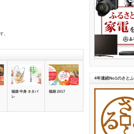
す。
4年連続No1のさと
福袋 中身 ネタバ
福袋 2017
レ