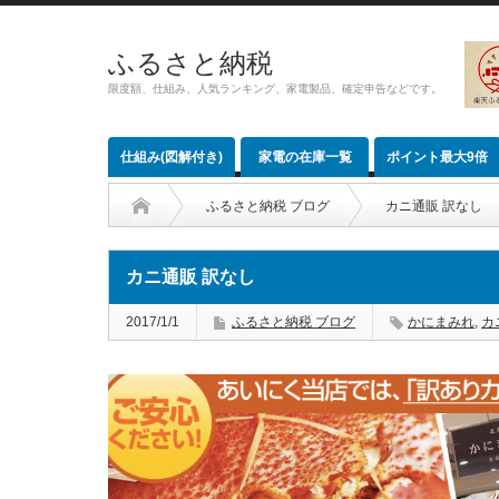
ふるさと納税
限度額、仕組み、人気ランキング、家電製品、確定申告などです。
仕組み(図解付き)
家電の在庫一覧
ポイント最大9倍
ふるさと納税 ブログ
カニ通販 訳なし
カニ通販 訳なし
2017/1/1
ふるさと納税 ブログ
かにまみれ
,
カ