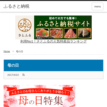
ふるさと納税
menu
利用No1！さとふるの人気特産品ランキング
Home
母の日
母の日
2017/4/22