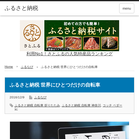
ふるさと納税
menu
利用No1！さとふるの人気特産品ランキング
Home
ふるなび
ふるさと納税 世界にひとつだけの自転車
ふるさと納税 世界にひとつだけの自転車
2016/12/9
ふるなび
ふるさと納税 自転車 折りたたみ
,
ふるさと納税 自転車 神奈川
,
コッチ ペダー
レ