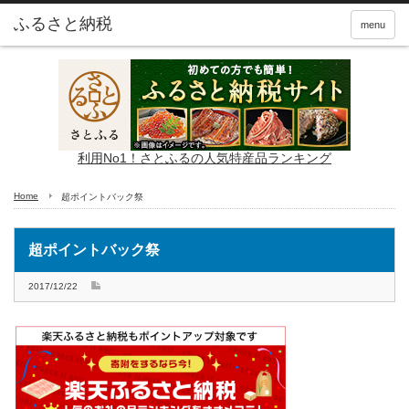
ふるさと納税
menu
利用No1！さとふるの人気特産品ランキング
Home
超ポイントバック祭
超ポイントバック祭
2017/12/22