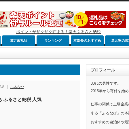
ポイントがザクザク貯まる！楽天ふるさと納税
限定返礼品
ランキング
本部長のおすすめ
還元率の現
プロフィール
30代の男性です。
2/8
ふるなび
2015年から寄付を始
ち ふるさと納税 人気
仕事の関係で上場企業
する「ふるなび」の本
おすすめの自治体や最