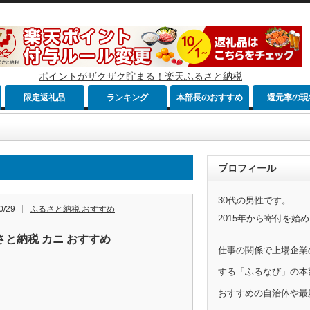
ポイントがザクザク貯まる！楽天ふるさと納税
限定返礼品
ランキング
本部長のおすすめ
還元率の現
プロフィール
30代の男性です。
0/29
ふるさと納税 おすすめ
2015年から寄付を始
さと納税 カニ おすすめ
仕事の関係で上場企業
する「ふるなび」の本
おすすめの自治体や最