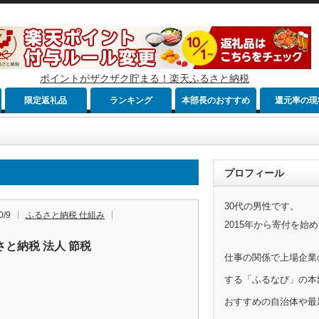
ポイントがザクザク貯まる！楽天ふるさと納税
限定返礼品
ランキング
本部長のおすすめ
還元率の現
プロフィール
30代の男性です。
0/9
ふるさと納税 仕組み
2015年から寄付を始
さと納税 法人 節税
仕事の関係で上場企業
する「ふるなび」の本
おすすめの自治体や最