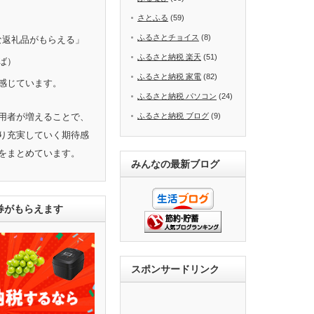
さとふる
(59)
ふるさとチョイス
(8)
きな返礼品がもらえる」
ふるさと納税 楽天
(51)
ば）
ふるさと納税 家電
(82)
感じています。
ふるさと納税 パソコン
(24)
用者が増えることで、
ふるさと納税 ブログ
(9)
り充実していく期待感
をまとめています。
みんなの最新ブログ
ト券がもらえます
スポンサードリンク