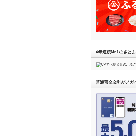
4年連続No1のさと
普通預金金利がメガバ