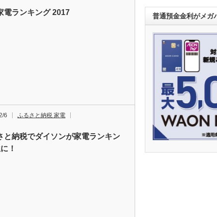
電ランキング 2017
普通預金金利がメガバ
2/6
ふるさと納税 家電
さと納税でダイソンが家電ランキン
位に！