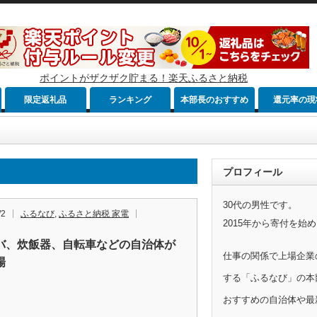
ポイントがザクザク貯まる！楽天ふるさと納税
限定返礼品
ランキング
本部長のおすすめ
還元率の現
プロフィール
30代の男性です。
/2
ふるなび
,
ふるさと納税 家電
2015年から寄付を始
バ、炊飯器、自転車などの自治体が
仕事の関係で上場企業
場
する「ふるなび」の本
おすすめの自治体や最