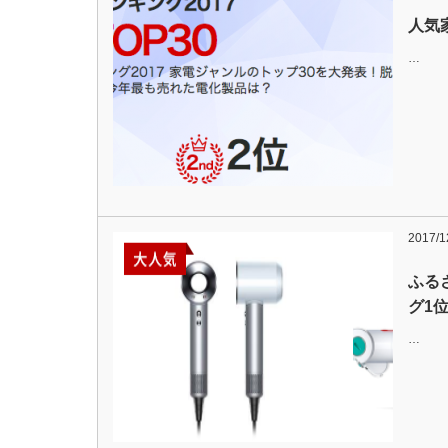
人気家
…
2017/1
ふる
グ1
…