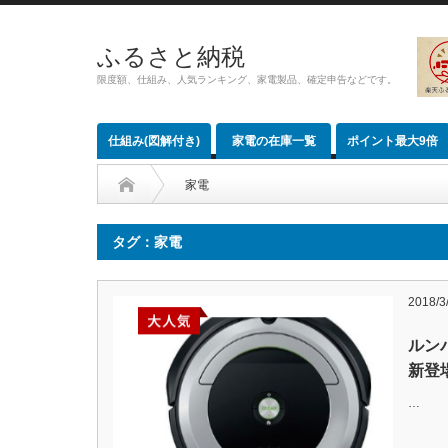
ふるさと納税
限度額、仕組み、人気ランキング、家電製品、確定申告などです。
仕組み(図解付き)
家電の在庫一覧
ポイント最大9倍
家電
タグ：家電
2018/3
ルン
新登
…