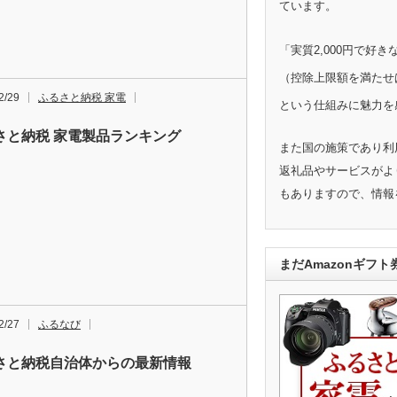
ています。
「実質2,000円で好
（控除上限額を満たせ
2/29
ふるさと納税 家電
という仕組みに魅力を
さと納税 家電製品ランキング
また国の施策であり利
返礼品やサービスがよ
もありますので、情報
まだAmazonギフ
2/27
ふるなび
さと納税自治体からの最新情報