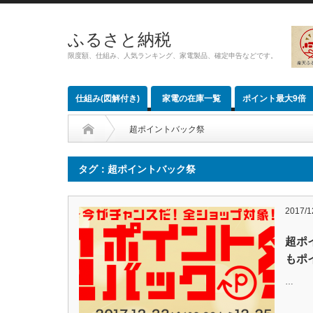
ふるさと納税
限度額、仕組み、人気ランキング、家電製品、確定申告などです。
仕組み(図解付き)
家電の在庫一覧
ポイント最大9倍
超ポイントバック祭
タグ：超ポイントバック祭
2017/1
超ポ
もポ
…