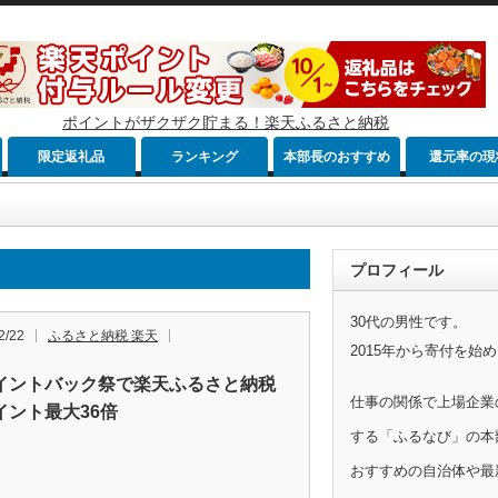
ポイントがザクザク貯まる！楽天ふるさと納税
限定返礼品
ランキング
本部長のおすすめ
還元率の現
プロフィール
30代の男性です。
2/22
ふるさと納税 楽天
2015年から寄付を始
イントバック祭で楽天ふるさと納税
仕事の関係で上場企業
イント最大36倍
する「ふるなび」の本
おすすめの自治体や最