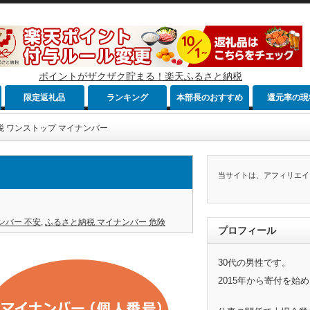
ポイントがザクザク貯まる！楽天ふるさと納税
限定返礼品
ランキング
本部長のおすすめ
還元率の現
税 ワンストップ マイナンバー
当サイトは、アフィリエイ
ンバー 不安
,
ふるさと納税 マイナンバー 危険
プロフィール
30代の男性です。
2015年から寄付を始