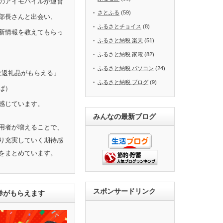
のアイモバイルが運営
さとふる
(59)
部長さんと出会い、
ふるさとチョイス
(8)
新情報を教えてもらっ
ふるさと納税 楽天
(51)
ふるさと納税 家電
(82)
ふるさと納税 パソコン
(24)
きな返礼品がもらえる」
ふるさと納税 ブログ
(9)
ば）
感じています。
みんなの最新ブログ
用者が増えることで、
り充実していく期待感
をまとめています。
スポンサードリンク
ト券がもらえます