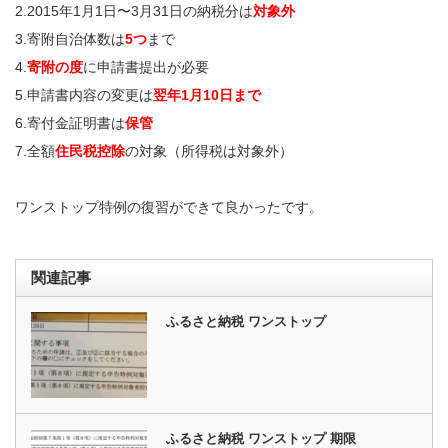
2.2015年1月1日〜3月31日の納税分は
対象外
3.寄附自治体数は
5つ
まで
4.
寄附の度
に申請書提出が必要
5.申請書内容の変更は
翌年1月10日まで
6.寄付金証明書は
保管
7.全額
住民税控除
の対象（所得税は対象外）
ワンストップ特例の復習ができて良かったです。
関連記事
ふるさと納税 ワンストップ
ふるさと納税 ワンストップ 期限