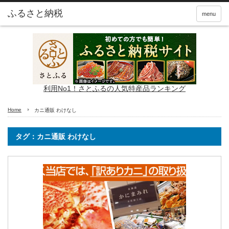
ふるさと納税
menu
利用No1！さとふるの人気特産品ランキング
Home
カニ通販 わけなし
タグ：カニ通販 わけなし