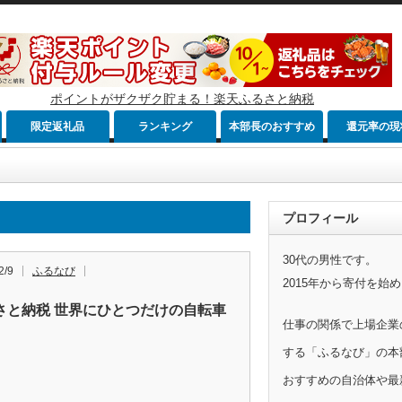
ポイントがザクザク貯まる！楽天ふるさと納税
限定返礼品
ランキング
本部長のおすすめ
還元率の現
プロフィール
30代の男性です。
2/9
ふるなび
2015年から寄付を始
さと納税 世界にひとつだけの自転車
仕事の関係で上場企業
する「ふるなび」の本
おすすめの自治体や最