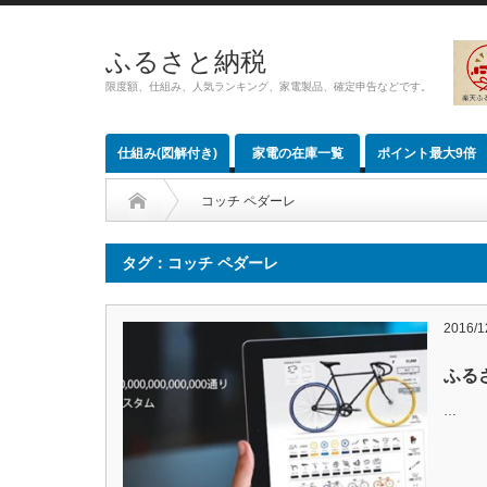
ふるさと納税
限度額、仕組み、人気ランキング、家電製品、確定申告などです。
仕組み(図解付き)
家電の在庫一覧
ポイント最大9倍
コッチ ペダーレ
タグ：コッチ ペダーレ
2016/1
ふる
…