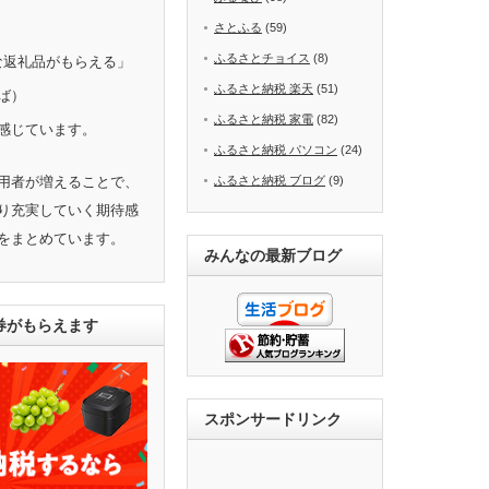
さとふる
(59)
ふるさとチョイス
(8)
きな返礼品がもらえる」
ふるさと納税 楽天
(51)
ば）
ふるさと納税 家電
(82)
感じています。
ふるさと納税 パソコン
(24)
用者が増えることで、
ふるさと納税 ブログ
(9)
り充実していく期待感
をまとめています。
みんなの最新ブログ
ト券がもらえます
スポンサードリンク