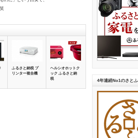
笑
時
ふるさと納税 プ
ヘルシオホットク
リンター複合機
ック ふるさと納
税
4年連続No1のさと