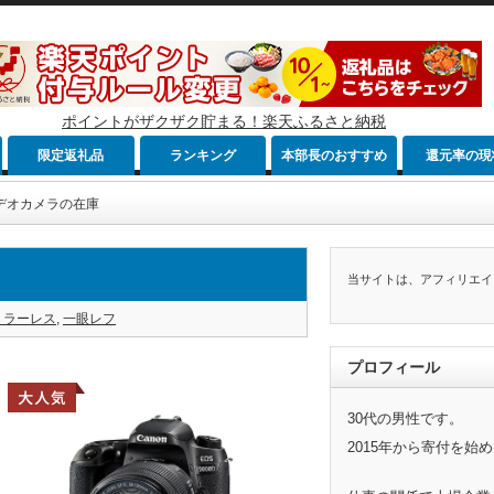
ポイントがザクザク貯まる！楽天ふるさと納税
限定返礼品
ランキング
本部長のおすすめ
還元率の現
デオカメラの在庫
当サイトは、アフィリエイ
ミラーレス
,
一眼レフ
プロフィール
30代の男性です。
2015年から寄付を始