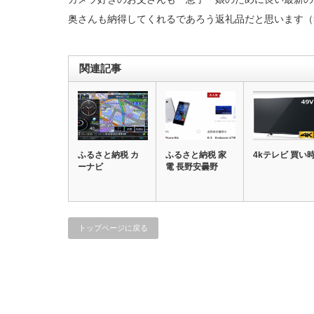
奥さんも納得してくれるであろう返礼品だと思います（
関連記事
ふるさと納税 カ
ふるさと納税 家
4kテレビ 買い
ーナビ
電 長野安曇野
トップページに戻る